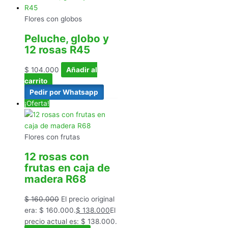
Flores con globos
Peluche, globo y
12 rosas R45
$
104.000
Añadir al
carrito
Pedir por Whatsapp
¡Oferta!
Flores con frutas
12 rosas con
frutas en caja de
madera R68
$
160.000
El precio original
era: $ 160.000.
$
138.000
El
precio actual es: $ 138.000.