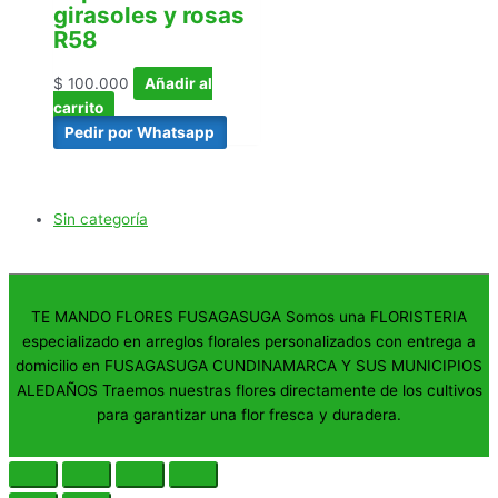
girasoles y rosas
R58
$
100.000
Añadir al
carrito
Pedir por Whatsapp
Sin categoría
TE MANDO FLORES FUSAGASUGA Somos una FLORISTERIA
especializado en arreglos florales personalizados con entrega a
domicilio en FUSAGASUGA CUNDINAMARCA Y SUS MUNICIPIOS
ALEDAÑOS Traemos nuestras flores directamente de los cultivos
para garantizar una flor fresca y duradera.