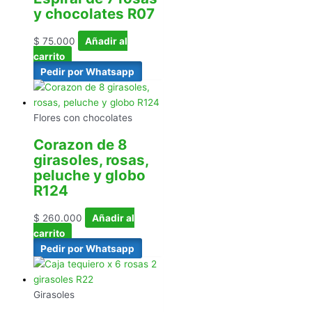
y chocolates R07
$
75.000
Añadir al
carrito
Pedir por Whatsapp
Flores con chocolates
Corazon de 8
girasoles, rosas,
peluche y globo
R124
$
260.000
Añadir al
carrito
Pedir por Whatsapp
Girasoles