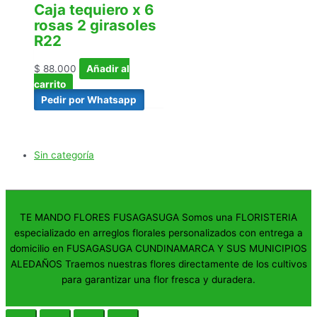
Caja tequiero x 6
rosas 2 girasoles
R22
$
88.000
Añadir al
carrito
Pedir por Whatsapp
Sin categoría
TE MANDO FLORES FUSAGASUGA Somos una FLORISTERIA
especializado en arreglos florales personalizados con entrega a
domicilio en FUSAGASUGA CUNDINAMARCA Y SUS MUNICIPIOS
ALEDAÑOS Traemos nuestras flores directamente de los cultivos
para garantizar una flor fresca y duradera.