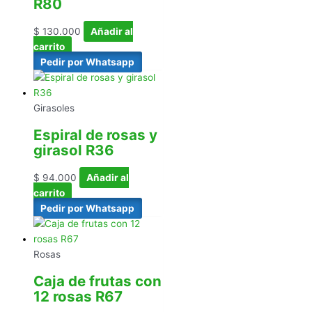
R80
$
130.000
Añadir al
carrito
Pedir por Whatsapp
Girasoles
Espiral de rosas y
girasol R36
$
94.000
Añadir al
carrito
Pedir por Whatsapp
Rosas
Caja de frutas con
12 rosas R67