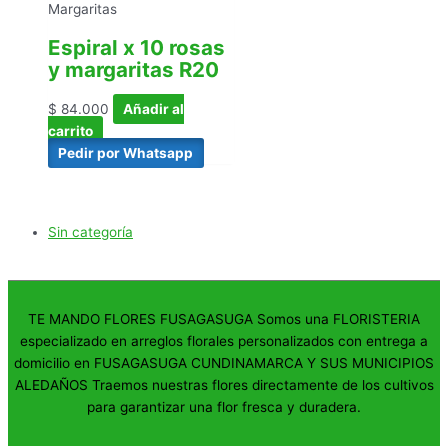
Margaritas
Espiral x 10 rosas
y margaritas R20
$
84.000
Añadir al
carrito
Pedir por Whatsapp
Sin categoría
TE MANDO FLORES FUSAGASUGA Somos una FLORISTERIA
especializado en arreglos florales personalizados con entrega a
domicilio en FUSAGASUGA CUNDINAMARCA Y SUS MUNICIPIOS
ALEDAÑOS Traemos nuestras flores directamente de los cultivos
para garantizar una flor fresca y duradera.