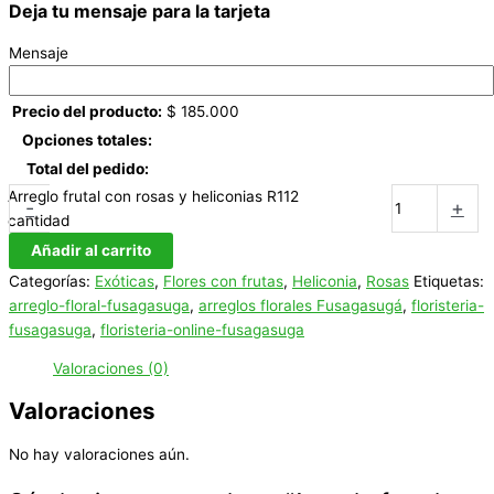
Deja tu mensaje para la tarjeta
Mensaje
Precio del producto:
$
185.000
Opciones totales:
Total del pedido:
Arreglo frutal con rosas y heliconias R112
-
+
cantidad
Añadir al carrito
Categorías:
Exóticas
,
Flores con frutas
,
Heliconia
,
Rosas
Etiquetas:
arreglo-floral-fusagasuga
,
arreglos florales Fusagasugá
,
floristeria-
fusagasuga
,
floristeria-online-fusagasuga
Valoraciones (0)
Valoraciones
No hay valoraciones aún.