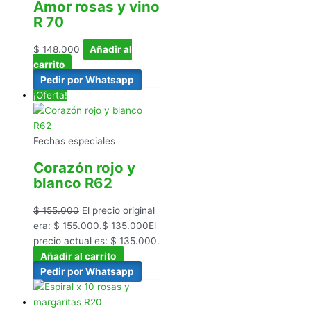
Amor rosas y vino
R 70
$
148.000
Añadir al
carrito
Pedir por Whatsapp
¡Oferta!
Fechas especiales
Corazón rojo y
blanco R62
$
155.000
El precio original
era: $ 155.000.
$
135.000
El
precio actual es: $ 135.000.
Añadir al carrito
Pedir por Whatsapp