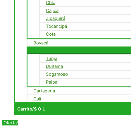
Chía
Cajicá
Zipaquirá
Tocancipá
Cota
Boyacá
Tunja
Duitama
Sogamoso
Paipa
Cartagena
Cali
Carrito/
$
0
¡Oferta!