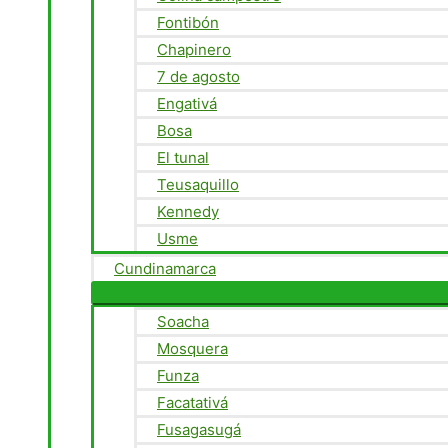
Fontibón
Chapinero
7 de agosto
Engativá
Bosa
El tunal
Teusaquillo
Kennedy
Usme
Cundinamarca
Soacha
Mosquera
Funza
Facatativá
Fusagasugá