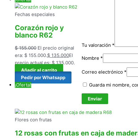
Fechas especiales
Corazón rojo y
blanco R62
Tu valoración
*
$
155.000
El precio original
era: $ 155.000.
$
135.000
El
Nombre
*
precio actual es: $ 135.000.
Añadir al carrito
Correo electrónico
*
Pedir por Whatsapp
Guarda mi nombre, cor
¡Oferta!
Flores con frutas
12 rosas con frutas en caja de made