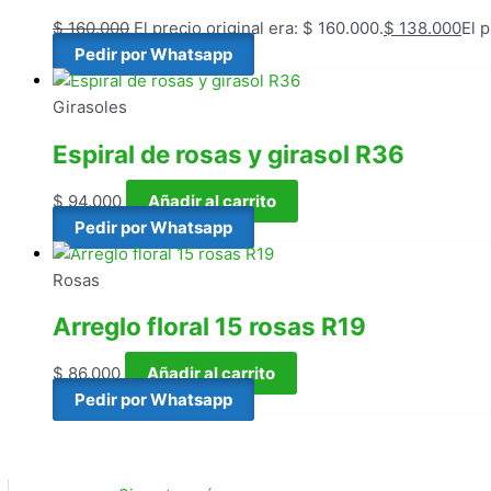
$
160.000
El precio original era: $ 160.000.
$
138.000
El 
Pedir por Whatsapp
Girasoles
Espiral de rosas y girasol R36
$
94.000
Añadir al carrito
Pedir por Whatsapp
Rosas
Arreglo floral 15 rosas R19
$
86.000
Añadir al carrito
Pedir por Whatsapp