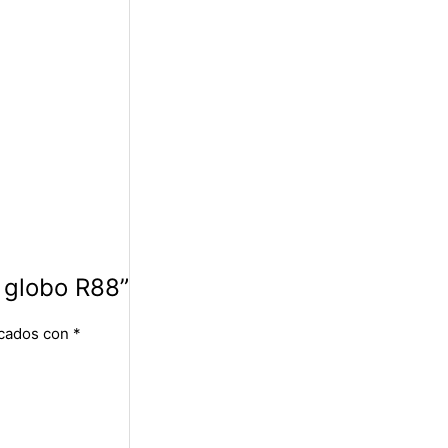
y globo R88”
rcados con
*