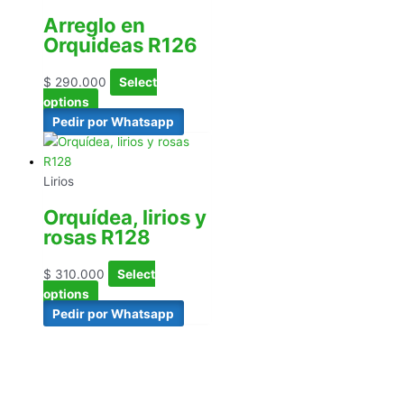
Arreglo en
Orquideas R126
$
290.000
Select
options
Pedir por Whatsapp
Lirios
Orquídea, lirios y
rosas R128
$
310.000
Select
options
Pedir por Whatsapp